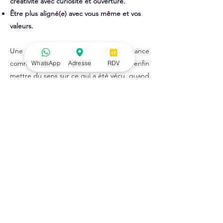
créativité avec curiosité et ouverture.​​
Être plus aligné(e) avec vous même et vos
valeurs.
Une véritable opportunité de croissance
commence souvent quand on peut enfin
WhatsApp
Adresse
RDV
mettre du sens sur ce qui a été vécu, quand
on sort de l'isolement pour en parler et en
regardant la situation sous un angle
différent.​
Après une séance,
il est recommandé de
vous accorder un moment de calme et de
bien vous hydrater.
Lors du travail manuel, il arrive que le corps
réagisse dans les jours qui suivent par de la
fatigue, une sensibilité ou une amplification
passagère des maux :
ces effets sont